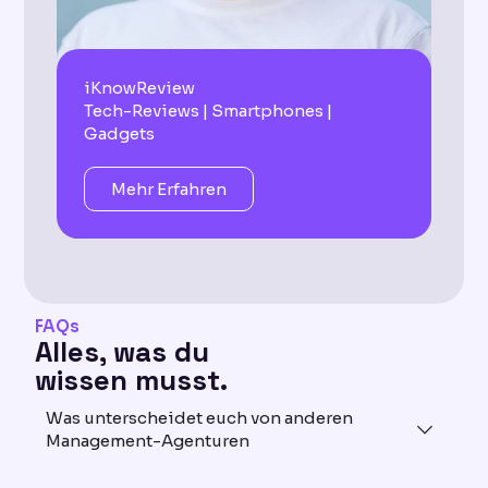
Ele
iKnowReview
Fer
Tech-Reviews | Smartphones |
mit
Gadgets
E-L
Mehr Erfahren
FAQs
Alles, was du
wissen musst.
Was unterscheidet euch von anderen
Management-Agenturen